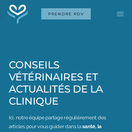
Passer
PRENDRE RDV
au
Tog
contenu
Nav
LA CLINIQUE
NOS LABELS
NEW
CONSEILS
VÉTÉRINAIRES ET
BOUTIQUE
ACTUALITÉS DE LA
PRENDRE RDV
CLINIQUE
Ici, notre équipe partage régulièrement des
articles pour vous guider dans la
santé, la